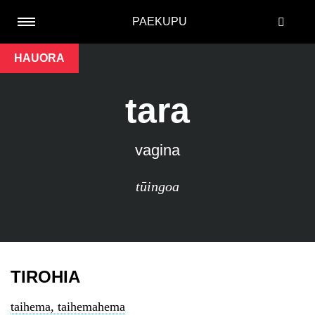
PAEKUPU
HAUORA
tara
vagina
tūingoa
TIROHIA
taihema, taihemahema